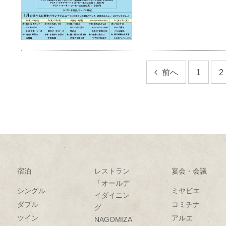
前へ
1
2
宿泊
レストラン
宴会・会議
「オールデ
シングル
ミヤビエ
イダイニン
ダブル
コミチナ
グ
ツイン
アルエ
NAGOMIZA」