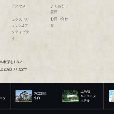
アクセス
よくあるご
質問
お問い合わ
エクスペリ
せ
エンス&ア
クティビテ
ィ
本市深志1-3-21
AX.0263-36-5077
上高地
諏訪別邸
ルミエスタ
スタ
朱白
ホテル