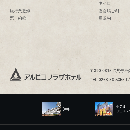
ネイロ
旅行業登録
宴会場ご利
票・約款
用規約
〒390-0815 長野県松
TEL.0263-36-5055 F
ホテル
翔峰
ブエナビ