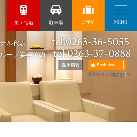
MENU
ご予約
駐車場
JR + 宿泊
tel.0263-36-5055
ザホテル代表
tel.0263-37-0888
グループ宴会予約
採用情報
Book Now
Select Language
▼