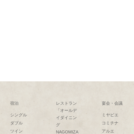
宿泊
レストラン
宴会・会議
「オールデ
シングル
ミヤビエ
イダイニン
ダブル
コミチナ
グ
ツイン
アルエ
NAGOMIZA」