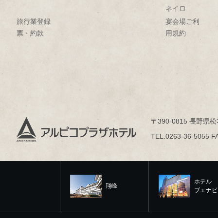
ネイロ
旅行業登録
宴会場ご利
票・約款
用規約
〒390-0815 長野県松
TEL.0263-36-5055 F
ホテル
翔峰
ブエナビ