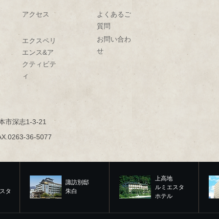
アクセス
よくあるご
質問
お問い合わ
エクスペリ
せ
エンス&ア
クティビテ
ィ
本市深志1-3-21
AX.0263-36-5077
上高地
諏訪別邸
ルミエスタ
スタ
朱白
ホテル