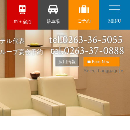
MENU
ご予約
駐車場
JR + 宿泊
tel.0263-36-5055
ザホテル代表
tel.0263-37-0888
グループ宴会予約
採用情報
Book Now
Select Language
▼