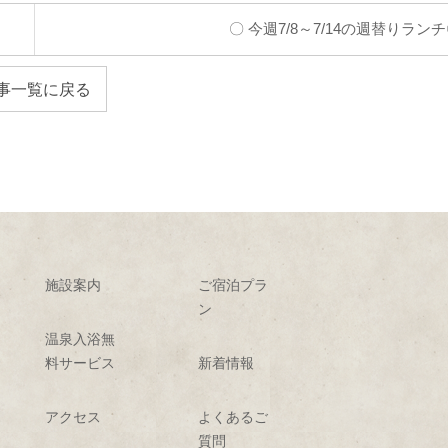
〇 今週7/8～7/14の週替りラン
事一覧に戻る
施設案内
ご宿泊プラ
ン
温泉入浴無
料サービス
新着情報
アクセス
よくあるご
質問