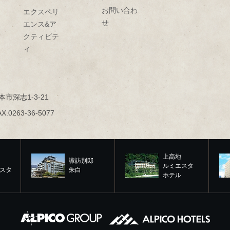
お問い合わ
エクスペリ
せ
エンス&ア
クティビテ
ィ
本市深志1-3-21
AX.0263-36-5077
上高地
諏訪別邸
ルミエスタ
スタ
朱白
ホテル