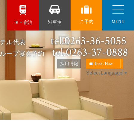
MENU
ご予約
駐車場
JR + 宿泊
tel.0263-36-5055
ザホテル代表
tel.0263-37-0888
グループ宴会予約
採用情報
Book Now
Select Language
▼