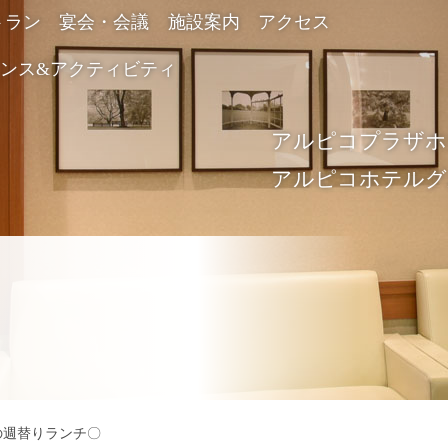
トラン
宴会・会議
施設案内
アクセス
ンス&アクティビティ
アルピコプラ
アルピコホテル
21の週替りランチ〇