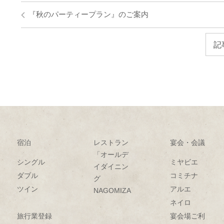
『秋のパーティープラン』のご案内
記
宿泊
レストラン
宴会・会議
「オールデ
シングル
ミヤビエ
イダイニン
ダブル
コミチナ
グ
ツイン
アルエ
NAGOMIZA」
ネイロ
旅行業登録
宴会場ご利