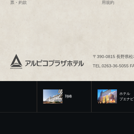
票・約款
用規約
〒390-0815 長野県松
TEL.0263-36-5055 F
ホテル
翔峰
ブエナビ