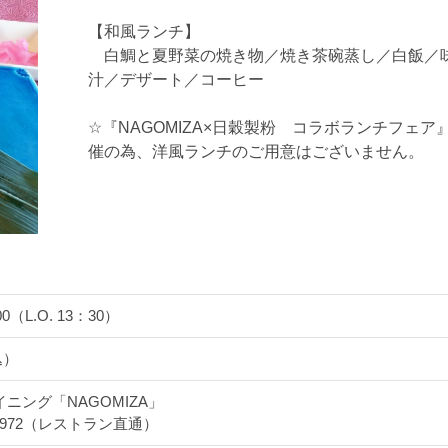
【和風ランチ】
白鯛と夏野菜の焼き物／焼き茶碗蒸し／白飯／
汁／デザート／コーヒー
☆『NAGOMIZA×日穀製粉 コラボランチフェア
催の為、洋風ランチのご用意はございません。
（L.O. 13：30）
込）
ング「NAGOMIZA」
6-5972（レストラン直通）