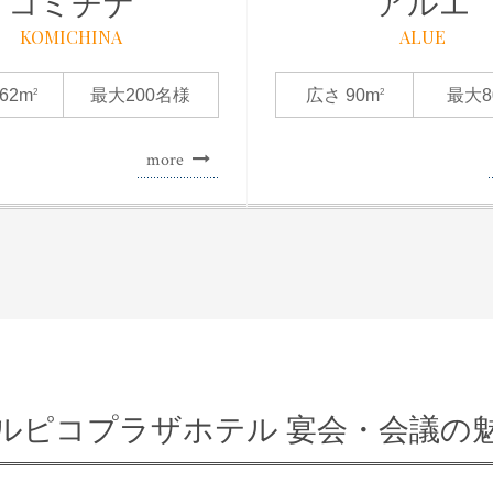
コミチナ
アルエ
KOMICHINA
ALUE
62m
最大200名様
広さ 90m
最大8
2
2
more
ルピコプラザホテル
宴会・会議の