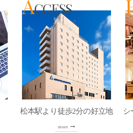
A
CCESS
松本駅より
徒歩2分の好立地
シ
more