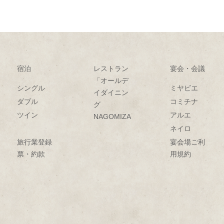
宿泊
レストラン
宴会・会議
「オールデ
シングル
ミヤビエ
イダイニン
ダブル
コミチナ
グ
ツイン
アルエ
NAGOMIZA」
ネイロ
旅行業登録
宴会場ご利
票・約款
用規約