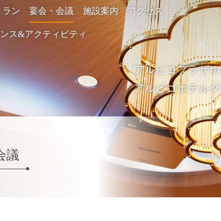
トラン
宴会・会議
施設案内
アクセス
ンス&アクティビティ
アルピコプラ
アルピコホテル
会議