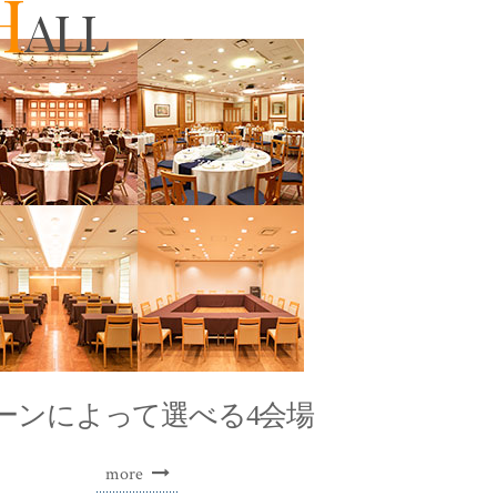
H
ALL
ーンによって
選べる4会場
more