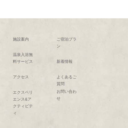
施設案内
ご宿泊プラ
ン
温泉入浴無
料サービス
新着情報
アクセス
よくあるご
質問
お問い合わ
エクスペリ
せ
エンス&ア
クティビテ
ィ