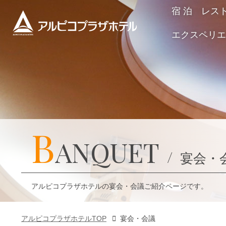
宿 泊
レス
エクスペリエ
B
ANQUET
宴会・
アルピコプラザホテルの宴会・会議ご紹介ページです。
アルピコプラザホテルTOP
宴会・会議