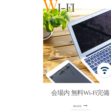
W
I-FI
会場内
無料Wi-Fi完備
more