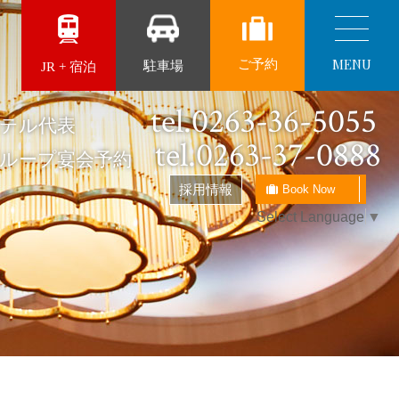
MENU
ご予約
駐車場
JR + 宿泊
tel.0263-36-5055
ザホテル代表
tel.0263-37-0888
グループ宴会予約
採用情報
Book Now
Select Language
▼