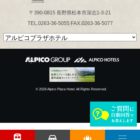
〒390-0815 長野県松本市深志1-3-21
TEL.0263-36-5055 FAX.0263-36-5077
© 2026 Alpico Plaza Hotel. All Rights Reserved.