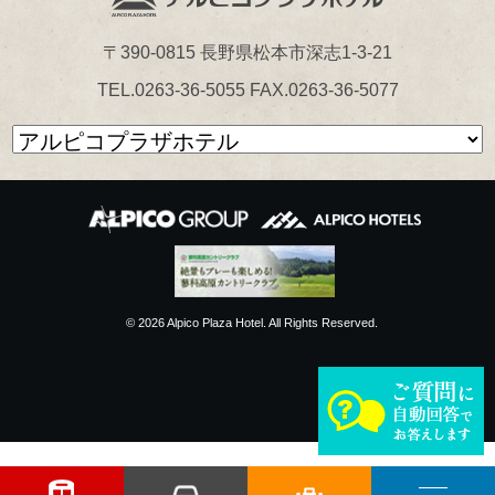
〒390-0815 長野県松本市深志1-3-21
TEL.0263-36-5055 FAX.0263-36-5077
© 2026 Alpico Plaza Hotel. All Rights Reserved.