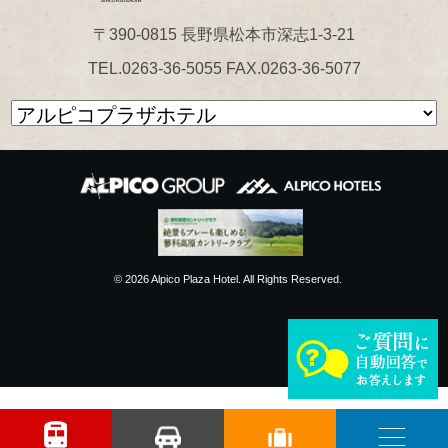
〒390-0815 長野県松本市深志1-3-21
TEL.0263-36-5055 FAX.0263-36-5077
© 2026 Alpico Plaza Hotel. All Rights Reserved.