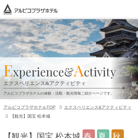
E
A
xperience&
ctivity
エクスペリエンス&アクティビティ
アルピコプラザホテルの体験・活動・観光情報ご紹介ページです。
アルピコプラザホテルTOP
エクスペリエンス&アクティビティ
【観光】国宝 松本城
【観光】国宝 松本城
春
夏
秋